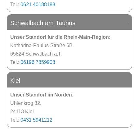
Tel.:
0621 40188188
Schwalbach am Taunus

K
Unser Standort für die Rhein-Main-Region:
Katharina-Paulus-Straße 6B
65824 Schwalbach a.T.
Tel.:
06196 7859903
Kiel

K
Unser Standort im Norden:
Uhlenkrog 32,
24113 Kiel
Tel.:
0431 5941212